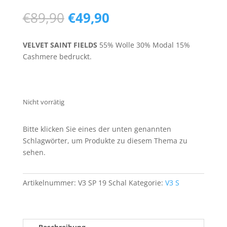
Ursprünglicher
Aktueller
€
89,90
€
49,90
Preis
Preis
war:
ist:
VELVET SAINT FIELDS
55% Wolle 30% Modal 15%
€89,90
€49,90.
Cashmere bedruckt.
Nicht vorrätig
Bitte klicken Sie eines der unten genannten
Schlagwörter, um Produkte zu diesem Thema zu
sehen.
Artikelnummer:
V3 SP 19 Schal
Kategorie:
V3 S