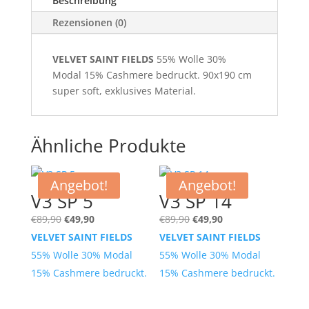
Beschreibung
Rezensionen (0)
VELVET SAINT FIELDS
55% Wolle 30%
Modal 15% Cashmere bedruckt. 90x190 cm
super soft, exklusives Material.
Ähnliche Produkte
Angebot!
Angebot!
V3 SP 5
V3 SP 14
Ursprünglicher
Aktueller
Ursprünglicher
Aktueller
€
89,90
€
49,90
€
89,90
€
49,90
Preis
Preis
Preis
Preis
VELVET SAINT FIELDS
VELVET SAINT FIELDS
war:
ist:
war:
ist:
55% Wolle 30% Modal
55% Wolle 30% Modal
€89,90
€49,90.
€89,90
€49,90.
15% Cashmere bedruckt.
15% Cashmere bedruckt.