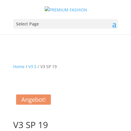
Select Page
Home
/
V3 S
/ V3 SP 19
Angebot!
V3 SP 19