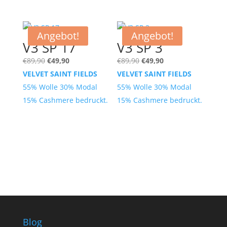
Angebot!
Angebot!
V3 SP 17
V3 SP 3
Ursprünglicher
Aktueller
Ursprünglicher
Aktueller
€
89,90
€
49,90
€
89,90
€
49,90
Preis
Preis
Preis
Preis
VELVET SAINT FIELDS
VELVET SAINT FIELDS
war:
ist:
war:
ist:
55% Wolle 30% Modal
55% Wolle 30% Modal
€89,90
€49,90.
€89,90
€49,90.
15% Cashmere bedruckt.
15% Cashmere bedruckt.
Blog