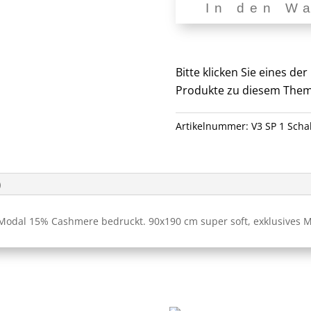
In den W
V3
SP
1
Menge
Bitte klicken Sie eines d
Produkte zu diesem Them
Artikelnummer:
V3 SP 1 Scha
)
odal 15% Cashmere bedruckt. 90x190 cm super soft, exklusives Ma