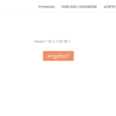
Premium
FORLANI CASHMERE
GÜRTE
Home
/
V3 S
/ V3 SP 1
Angebot!