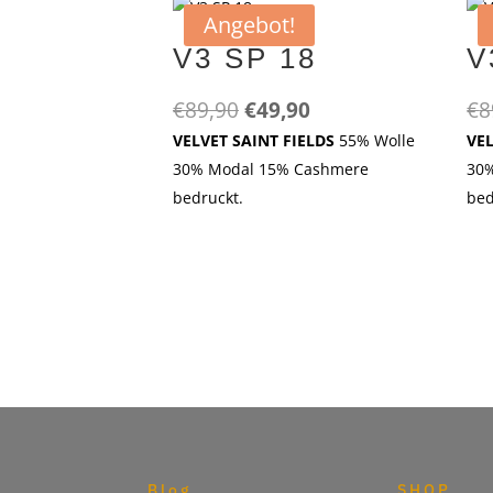
Angebot!
V3 SP 18
V
Ursprünglicher
Aktueller
€
89,90
€
49,90
€
8
Preis
Preis
VELVET SAINT FIELDS
55% Wolle
VE
war:
ist:
30% Modal 15% Cashmere
30
€89,90
€49,90.
bedruckt.
bed
Blog
SHOP