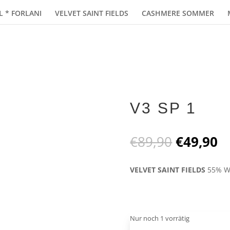
L * FORLANI
VELVET SAINT FIELDS
CASHMERE SOMMER
V3 SP 1
Ursprüng
Ak
€
89,90
€
49,90
Preis
Pr
war:
is
VELVET SAINT FIELDS
55% W
€89,90
€
Nur noch 1 vorrätig