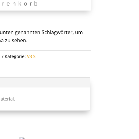
arenkorb
er unten genannten Schlagwörter, um
a zu sehen.
l
Kategorie:
V3 S
terial.