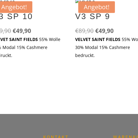
Angebot!
Angebot!
3 SP 10
V3 SP 9
Ursprünglicher
Aktueller
Ursprünglicher
Aktuelle
9,90
€
49,90
€
89,90
€
49,90
Preis
Preis
Preis
Preis
LVET SAINT FIELDS
55% Wolle
VELVET SAINT FIELDS
55% Wo
war:
ist:
war:
ist:
% Modal 15% Cashmere
30% Modal 15% Cashmere
€89,90
€49,90.
€89,90
€49,90.
ruckt.
bedruckt.
KONTAKT
WARENK