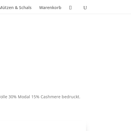
Mützen & Schals
Warenkorb
licher
tueller
eis
t:
olle 30% Modal 15% Cashmere bedruckt.
49,90.