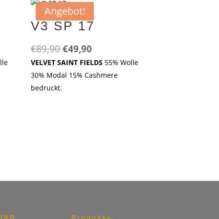
Angebot!
V3 SP 17
r
Ursprünglicher
Aktueller
€
89,90
€
49,90
Preis
Preis
lle
VELVET SAINT FIELDS
55% Wolle
war:
ist:
30% Modal 15% Cashmere
€89,90
€49,90.
bedruckt.
ORB
Produkte