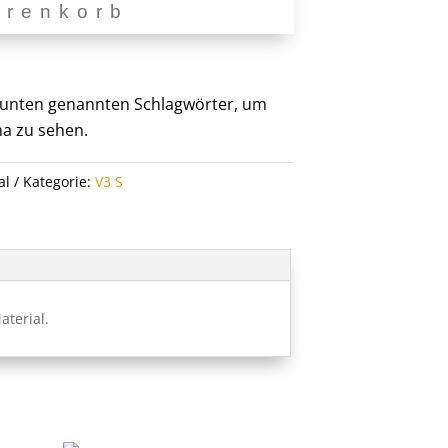
arenkorb
er unten genannten Schlagwörter, um
a zu sehen.
al
Kategorie:
V3 S
terial.