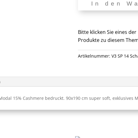
In den W
V3
SP
14
Menge
Bitte klicken Sie eines d
Produkte zu diesem Them
Artikelnummer:
V3 SP 14 Sch
)
odal 15% Cashmere bedruckt. 90x190 cm super soft, exklusives Ma