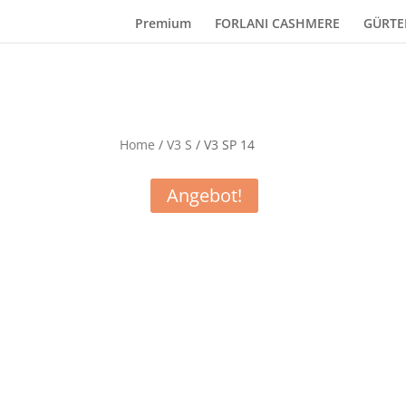
Premium
FORLANI CASHMERE
GÜRTE
Home
/
V3 S
/ V3 SP 14
Angebot!