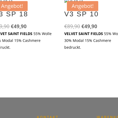
Angebot!
Angebot!
3 SP 18
V3 SP 10
Ursprünglicher
Aktueller
Ursprünglicher
Aktuelle
9,90
€
49,90
€
89,90
€
49,90
Preis
Preis
Preis
Preis
LVET SAINT FIELDS
55% Wolle
VELVET SAINT FIELDS
55% Wo
war:
ist:
war:
ist:
% Modal 15% Cashmere
30% Modal 15% Cashmere
€89,90
€49,90.
€89,90
€49,90.
ruckt.
bedruckt.
KONTAKT
WARENK