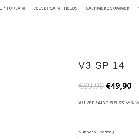
L * FORLANI
VELVET SAINT FIELDS
CASHMERE SOMMER
V3 SP 14
Ursprüng
Ak
€
89,90
€
49,90
Preis
Pr
war:
is
VELVET SAINT FIELDS
55% W
€89,90
€
Nur noch 1 vorrätig