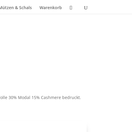
Mützen & Schals
Warenkorb
licher
tueller
eis
t:
olle 30% Modal 15% Cashmere bedruckt.
49,90.