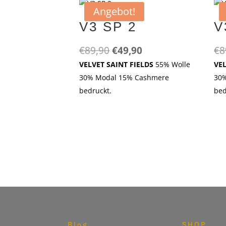
Angebot!
V3 SP 2
V
Ursprünglicher
Aktueller
€
89,90
€
49,90
€
8
Preis
Preis
VELVET SAINT FIELDS
55% Wolle
VE
war:
ist:
30% Modal 15% Cashmere
30
€89,90
€49,90.
bedruckt.
bed
Blog
SHOP