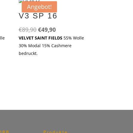
Angebot!
V3 SP 16
r
Ursprünglicher
Aktueller
€
89,90
€
49,90
Preis
Preis
lle
VELVET SAINT FIELDS
55% Wolle
war:
ist:
30% Modal 15% Cashmere
€89,90
€49,90.
bedruckt.
ORB
Produkte