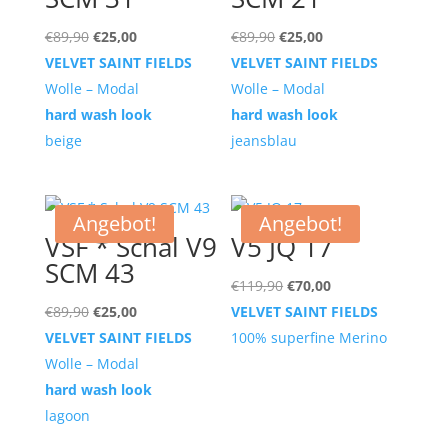
Ursprünglicher
Aktueller
Ursprünglicher
Aktueller
€
89,90
€
25,00
€
89,90
€
25,00
Preis
Preis
Preis
Preis
VELVET SAINT FIELDS
VELVET SAINT FIELDS
war:
ist:
war:
ist:
Wolle – Modal
Wolle – Modal
€89,90
€25,00.
€89,90
€25,00.
hard wash look
hard wash look
beige
jeansblau
Angebot!
Angebot!
VSF * Schal V9
V5 JQ 17
SCM 43
Ursprünglicher
Aktueller
€
119,90
€
70,00
Ursprünglicher
Aktueller
Preis
Preis
€
89,90
€
25,00
VELVET SAINT FIELDS
Preis
Preis
war:
ist:
VELVET SAINT FIELDS
100% superfine Merino
war:
ist:
€119,90
€70,00.
Wolle – Modal
€89,90
€25,00.
hard wash look
lagoon