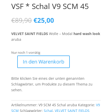
VSF * Schal V9 SCM 45
Ursprünglicher
Aktueller
€
89,90
€
25,00
Preis
Preis
war:
ist:
VELVET SAINT FIELDS
Wolle – Modal
hard wash look
€89,90
€25,00.
aruba
Nur noch 1 vorrätig
In den Warenkorb
VSF
*
Schal
Bitte klicken Sie eines der unten genannten
V9
Schlagwörter, um Produkte zu diesem Thema zu
SCM
sehen.
45
Menge
Artikelnummer:
V9 SCM 45 Schal aruba
Kategorie:
V9
SCM
Schlagwörter:
Schal
,
VELVET SAINT FIELDS