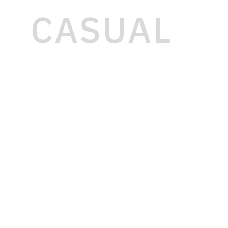
CASUAL
fashion
VELVET SAINT FIELDS
VSF