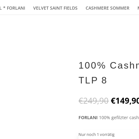
L * FORLANI
VELVET SAINT FIELDS
CASHMERE SOMMER
100% Cashm
TLP 8
Ursprün
€
249,90
€
149,9
Preis
war:
FORLANI
100% gefilzter cas
€249,9
Nur noch 1 vorrätig