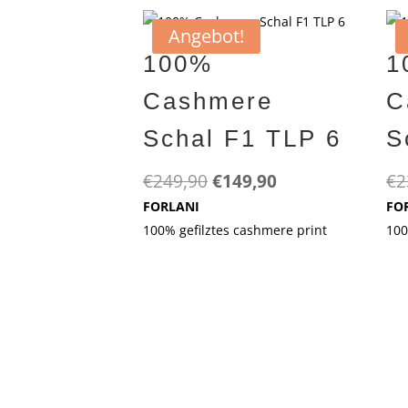
Angebot!
100%
1
Cashmere
C
Schal F1 TLP 6
S
Ursprünglicher
Aktueller
€
249,90
€
149,90
€
2
Preis
Preis
FORLANI
FO
war:
ist:
100% gefilztes cashmere print
100
€249,90
€149,90.