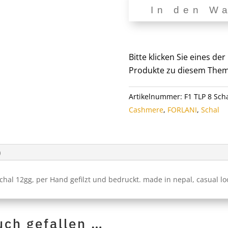
In den W
100%
Cashmere
Schal
F1
Bitte klicken Sie eines d
TLP
Produkte zu diesem Them
8
Menge
Artikelnummer:
F1 TLP 8 Sch
Cashmere
,
FORLANI
,
Schal
)
hal 12gg, per Hand gefilzt und bedruckt. made in nepal, casual lo
uch gefallen …