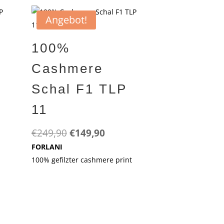
Angebot!
100%
Cashmere
Schal F1 TLP
11
r
ler
Ursprünglicher
Aktueller
€
249,90
€
149,90
Preis
Preis
FORLANI
war:
ist:
100% gefilzter cashmere print
0.
€249,90
€149,90.