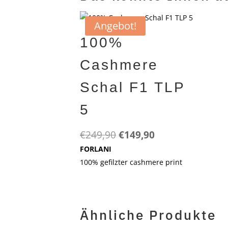
Angebot!
100%
Cashmere
Schal F1 TLP
5
Ursprünglicher
Aktueller
€
249,90
€
149,90
Preis
Preis
FORLANI
war:
ist:
100% gefilzter cashmere print
€249,90
€149,90.
Ähnliche Produkte