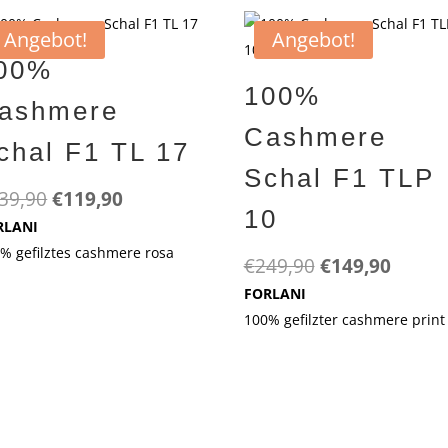
Angebot!
Angebot!
00%
100%
ashmere
Cashmere
chal F1 TL 17
Schal F1 TLP
Ursprünglicher
Aktueller
39,90
€
119,90
10
Preis
Preis
RLANI
war:
ist:
% gefilztes cashmere rosa
Ursprüngliche
Aktuel
€
249,90
€
149,90
€239,90
€119,90.
Preis
Preis
FORLANI
war:
ist:
100% gefilzter cashmere print
€249,90
€149,9