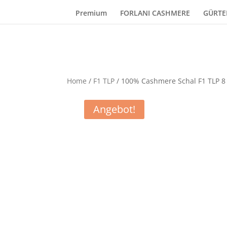
Premium
FORLANI CASHMERE
GÜRTE
Home
/
F1 TLP
/ 100% Cashmere Schal F1 TLP 8
Angebot!