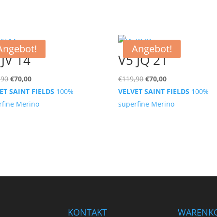
Angebot!
Angebot!
 JV 14
V5 JQ 21
Ursprünglicher
Aktueller
Ursprünglicher
Aktueller
,90
€
70,00
€
119,90
€
70,00
Preis
Preis
Preis
Preis
ET SAINT FIELDS
100%
VELVET SAINT FIELDS
100%
war:
ist:
war:
ist:
rfine Merino
superfine Merino
€119,90
€70,00.
€119,90
€70,00.
KONTAKT
WARENK