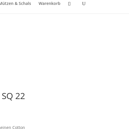
Mützen & Schals
Warenkorb
 SQ 22
licher
tueller
eis
t:
einen Cotton