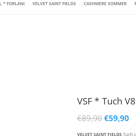
L * FORLANI
VELVET SAINT FIELDS
CASHMERE SOMMER
VSF * Tuch V8
Ursprüng
Ak
€
89,90
€
59,90
Preis
Pr
war:
is
VELVET SAINT FIELDS
Tuch L