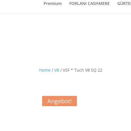
Premium
FORLANI CASHMERE
GÜRTE
Home
/
V8
/ VSF * Tuch V8 SQ 22
Angebot!