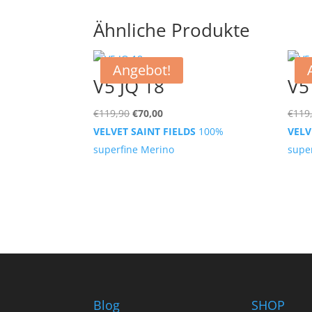
Ähnliche Produkte
Angebot!
V5 JQ 18
V5
Ursprünglicher
Aktueller
€
119,90
€
70,00
€
119
Preis
Preis
VELVET SAINT FIELDS
100%
VELV
war:
ist:
superfine Merino
supe
€119,90
€70,00.
Blog
SHOP