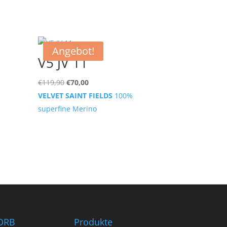
Angebot!
V5 JV 11
Ursprünglicher
Aktueller
€
119,90
€
70,00
Preis
Preis
VELVET SAINT FIELDS
100%
war:
ist:
superfine Merino
€119,90
€70,00.
ORB
Produkte