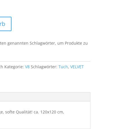
59,90.
rb
unten genannten Schlagwörter, um Produkte zu
ch
Kategorie:
V8
Schlagwörter:
Tuch
,
VELVET
, softe Qualität! ca. 120x120 cm,