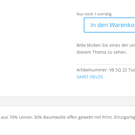
€89,90
€
Nur noch 1 vorrätig
In den Warenko
VSF
*
Tuch
Bitte klicken Sie eines der 
V8
diesem Thema zu sehen.
SQ
22
Menge
Artikelnummer:
V8 SQ 22 Tu
SAINT FIELDS
us 70% Leinen 30% Baumwolle offen gewebt mit Print. Einzigartige