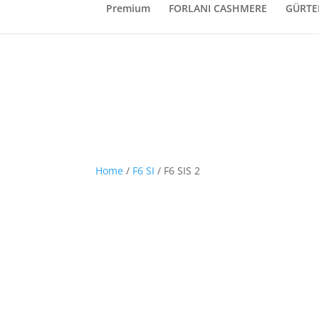
Premium
FORLANI CASHMERE
GÜRTE
Home
/
F6 SI
/ F6 SIS 2