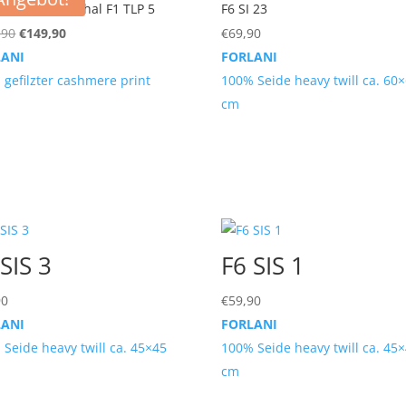
 Cashmere Schal F1 TLP 5
F6 SI 23
Ursprünglicher
Aktueller
,90
€
149,90
€
69,90
Preis
Preis
LANI
FORLANI
war:
ist:
 gefilzter cashmere print
100% Seide heavy twill ca. 60
€249,90
€149,90.
cm
SIS 3
F6 SIS 1
90
€
59,90
LANI
FORLANI
Seide heavy twill ca. 45×45
100% Seide heavy twill ca. 45
cm