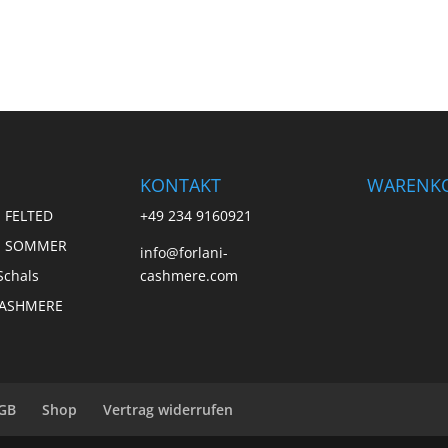
KONTAKT
WARENK
 FELTED
+49 234 9160921
E SOMMER
info@forlani-
Schals
cashmere.com
CASHMERE
GB
Shop
Vertrag widerrufen