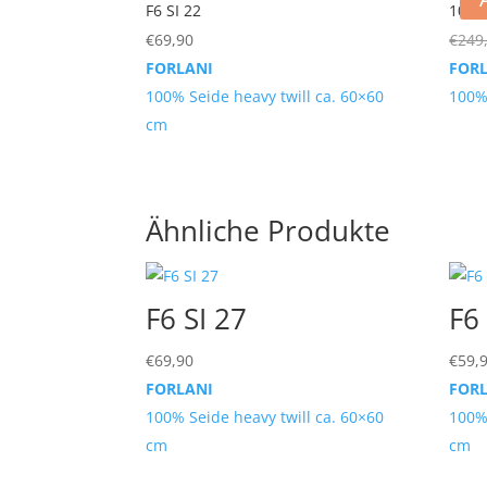
F6 SI 22
100%
€
69,90
€
249
FORLANI
FOR
100% Seide heavy twill ca. 60×60
100%
cm
Ähnliche Produkte
F6 SI 27
F6 
€
69,90
€
59,
FORLANI
FOR
100% Seide heavy twill ca. 60×60
100% 
cm
cm