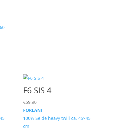
×60
F6 SIS 4
€
59,90
FORLANI
×45
100% Seide heavy twill ca. 45×45
cm