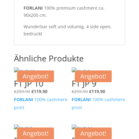
FORLANI
100% premium cashmere ca.
90x200 cm.
Wunderbar soft und volumig, 4 side open,
bedruckt
Ähnliche Produkte
Angebot!
Angebot!
F1 JP 10
F1 JP 9
Ursprünglicher
Aktueller
Ursprünglicher
Aktueller
€
259,90
€
119,90
€
259,90
€
119,90
Preis
Preis
Preis
Preis
FORLANI
100% cashmere
FORLANI
100% cashmere
war:
ist:
war:
ist:
print
print
€259,90
€119,90.
€259,90
€119,90.
Angebot!
Angebot!