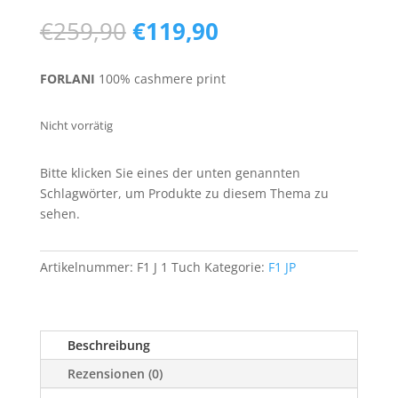
Ursprünglicher
Aktueller
€
259,90
€
119,90
Preis
Preis
war:
ist:
FORLANI
100% cashmere print
€259,90
€119,90.
Nicht vorrätig
Bitte klicken Sie eines der unten genannten
Schlagwörter, um Produkte zu diesem Thema zu
sehen.
Artikelnummer:
F1 J 1 Tuch
Kategorie:
F1 JP
Beschreibung
Rezensionen (0)