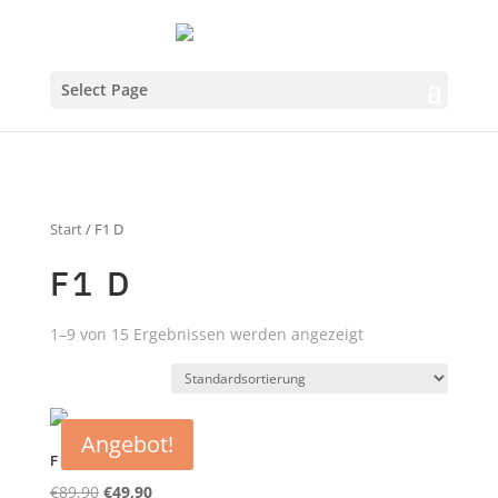
Select Page
Start
/ F1 D
F1 D
1–9 von 15 Ergebnissen werden angezeigt
Angebot!
F1 D 1
Ursprünglicher
Aktueller
€
89,90
€
49,90