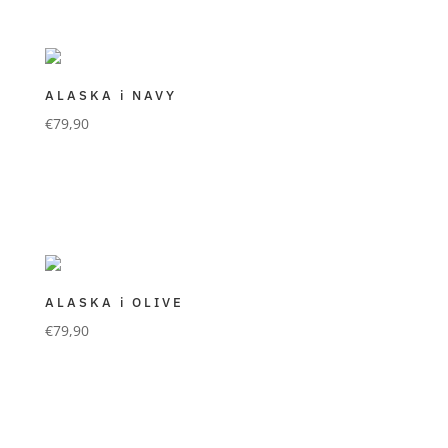
ALASKA i NAVY
€
79,90
FORLANI GÜRTEL
premium Qualität in mattem Rindsvelour
Farbe navy
ALASKA i OLIVE
€
79,90
FORLANI GÜRTEL
premium Qualität in mattem Rindsvelour
Farbe olive