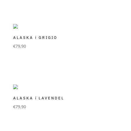
ALASKA i GRIGIO
€
79,90
FORLANI GÜRTEL
premium Qualität in mattem Rindsvelour
Farbe grigio
ALASKA i LAVENDEL
€
79,90
FORLANI GÜRTEL
premium Qualität in mattem Rindsvelour
Farbe lavendel