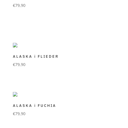
€
79,90
FORLANI GÜRTEL
premium Qualität in mattem Rindsvelour
Farbe bluette
ALASKA i FLIEDER
€
79,90
FORLANI GÜRTEL
premium Qualität in mattem Rindsvelour
Farbe flieder
ALASKA i FUCHIA
€
79,90
FORLANI GÜRTEL
premium Qualität in mattem Rindsvelour
Farbe fuchia