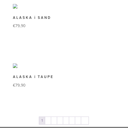
ALASKA i SAND
€
79,90
FORLANI GÜRTEL
premium Qualität in mattem Rindsvelour
Farbe sand
ALASKA i TAUPE
€
79,90
FORLANI GÜRTEL
premium Qualität in mattem Rindsvelour
Farbe taupe
1
2
3
4
5
6
7
→