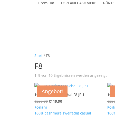
Premium
FORLANI CASHMERE
GÜRTE
Start
/ F8
F8
1–9 von 10 Ergebnissen werden angezeigt
Angebot!
100% Cashmere Schal F8 JP 1
100%
Ursprünglicher
Aktueller
€
239,90
€
119,90
€
239
Preis
Preis
Forlani
Forl
war:
ist:
100% cashmere zweifädig casual
100%