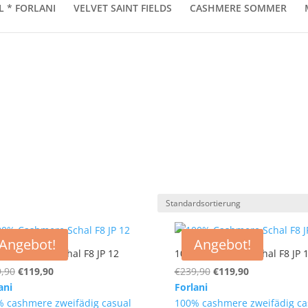
L * FORLANI
VELVET SAINT FIELDS
CASHMERE SOMMER
Angebot!
Angebot!
 Cashmere Schal F8 JP 12
100% Cashmere Schal F8 JP 
Ursprünglicher
Aktueller
Ursprünglicher
Aktueller
,90
€
119,90
€
239,90
€
119,90
Preis
Preis
Preis
Preis
ani
Forlani
war:
ist:
war:
ist:
 cashmere zweifädig casual
100% cashmere zweifädig ca