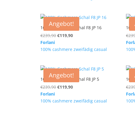
€239,90
€119,90.
Angebot!
100% Cashmere Schal F8 JP 16
100%
Ursprünglicher
Aktueller
€
239,90
€
119,90
€
239
Preis
Preis
Forlani
Forl
war:
ist:
100% cashmere zweifädig casual
100%
€239,90
€119,90.
Angebot!
100% Cashmere Schal F8 JP 5
100%
Ursprünglicher
Aktueller
€
239,90
€
119,90
€
239
Preis
Preis
Forlani
Forl
war:
ist:
100% cashmere zweifädig casual
100%
€239,90
€119,90.