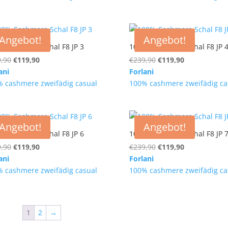
€239,90
€119,90.
€239,90
€119,90.
Angebot!
Angebot!
 Cashmere Schal F8 JP 3
100% Cashmere Schal F8 JP 
Ursprünglicher
Aktueller
Ursprünglicher
Aktueller
,90
€
119,90
€
239,90
€
119,90
Preis
Preis
Preis
Preis
ani
Forlani
war:
ist:
war:
ist:
 cashmere zweifädig casual
100% cashmere zweifädig ca
€239,90
€119,90.
€239,90
€119,90.
Angebot!
Angebot!
 Cashmere Schal F8 JP 6
100% Cashmere Schal F8 JP 
Ursprünglicher
Aktueller
Ursprünglicher
Aktueller
,90
€
119,90
€
239,90
€
119,90
Preis
Preis
Preis
Preis
ani
Forlani
war:
ist:
war:
ist:
 cashmere zweifädig casual
100% cashmere zweifädig ca
€239,90
€119,90.
€239,90
€119,90.
1
2
→